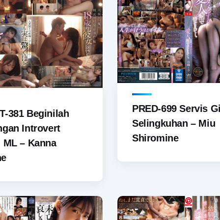
PRED-699 Servis Gi
-381 Beginilah
Selingkuhan – Miu
gan Introvert
Shiromine
u ML – Kanna
ne