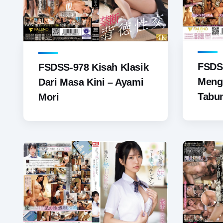
FSDS
FSDSS-978 Kisah Klasik
Meng
Dari Masa Kini – Ayami
Tabu
Mori