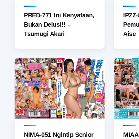
PRED-771 Ini Kenyataan,
IPZZ-
Bukan Delusi!! –
Pemu
Tsumugi Akari
Aise
NIMA-051 Ngintip Senior
MIAA-