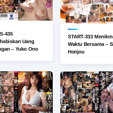
S-435
START-333 Menikm
habiskan Uang
Waktu Bersama – 
ngan – Yuko Ono
Honjou