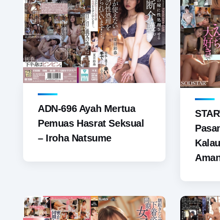
ADN-696 Ayah Mertua
START
Pemuas Hasrat Seksual
Pasan
– Iroha Natsume
Kala
Ama