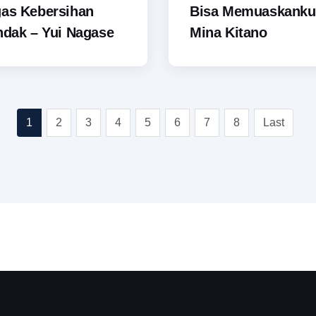
gas Kebersihan
Bisa Memuaskanku
ndak – Yui Nagase
Mina Kitano
1
2
3
4
5
6
7
8
Last