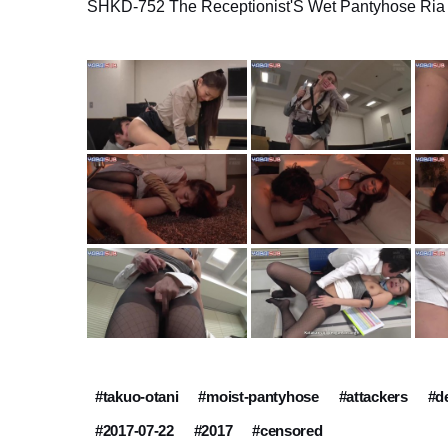
SHKD-752 The Receptionist'S Wet Pantyhose Ria 
#takuo-otani
#moist-pantyhose
#attackers
#de
#2017-07-22
#2017
#censored