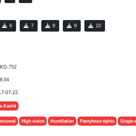
6
7
8
9
10
KD-752
9:34
17-07-22
a Kashii
ensored
High vision
Humiliation
Pantyhose tights
Single 