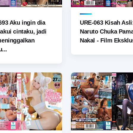
93 Aku ingin dia
URE-063 Kisah Asli
kui cintaku, jadi
Naruto Chuka Pam
meninggalkan
Nakal - Film Eksklus
u...