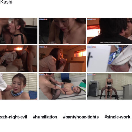
Kashii
ath-night-evil
#humiliation
#pantyhose-tights
#single-work