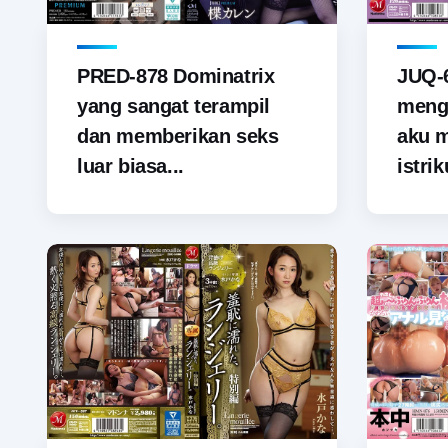
PRED-878 Dominatrix
JUQ-6
yang sangat terampil
menga
dan memberikan seks
aku 
luar biasa...
istrik