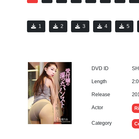
1
2
3
4
5
DVD ID
SH
Length
2:0
Release
20
Actor
Ri
Category
C