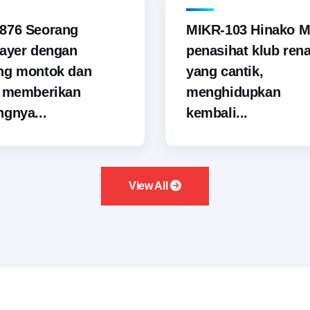
876 Seorang
MIKR-103 Hinako M
ayer dengan
penasihat klub ren
ng montok dan
yang cantik,
i memberikan
menghidupkan
gnya...
kembali...
View All