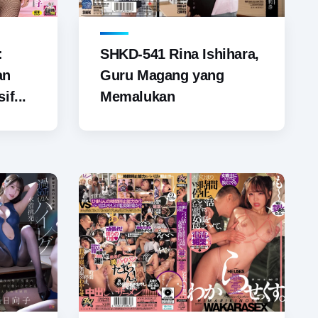
SHKD-541 Rina Ishihara,
:
Guru Magang yang
an
Memalukan
if...