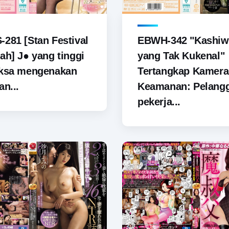
281 [Stan Festival
EBWH-342 "Kashiw
ah] J● yang tinggi
yang Tak Kukenal"
aksa mengenakan
Tertangkap Kamera
an...
Keamanan: Pelang
pekerja...