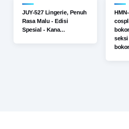
JUY-527 Lingerie, Penuh
HMN-
Rasa Malu - Edisi
cospl
Spesial - Kana...
boko
seks
bokon