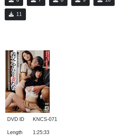
11
DVD ID
KNCS-071
Length
1:25:33