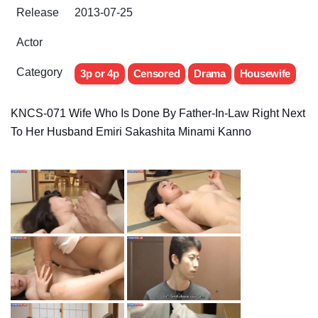
Release
2013-07-25
Actor
Category
3p or 4p
Censored
Drama
Housewife
KNCS-071 Wife Who Is Done By Father-In-Law Right Next
To Her Husband Emiri Sakashita Minami Kanno