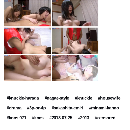
#knuckle-harada
#nagae-style
#knuckle
#housewife
#drama
#3p-or-4p
#sakashita-emiri
#minami-kanno
#kncs-071
#kncs
#2013-07-25
#2013
#censored