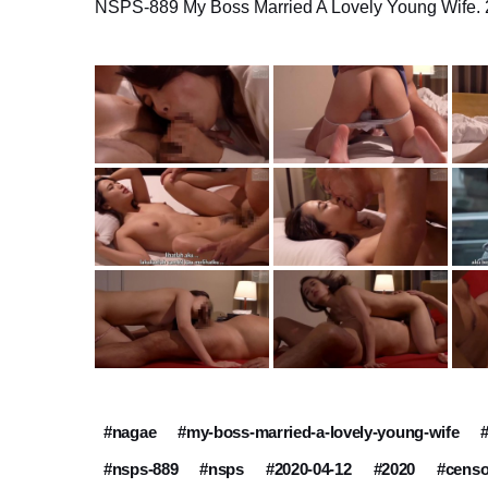
NSPS-889 My Boss Married A Lovely Young Wife. 
#nagae
#my-boss-married-a-lovely-young-wife
#nsps-889
#nsps
#2020-04-12
#2020
#censo