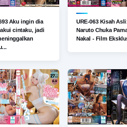
93 Aku ingin dia
URE-063 Kisah Asli
kui cintaku, jadi
Naruto Chuka Pam
meninggalkan
Nakal - Film Eksklus
u...