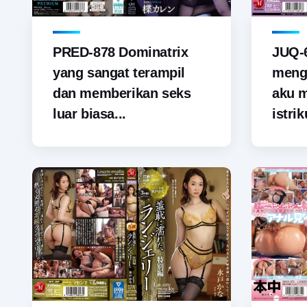
PRED-878 Dominatrix
JUQ-6
yang sangat terampil
menga
dan memberikan seks
aku 
luar biasa...
istrik