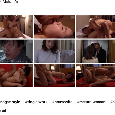
2 Mukai Ai
#nagae-style
#single-work
#housewife
#mature-woman
#c
red