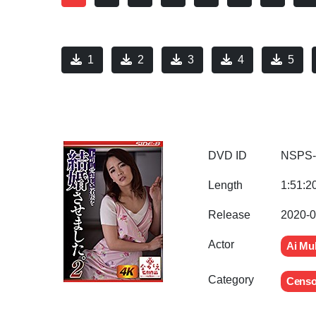
1
2
3
4
5
DVD ID
NSPS-
Length
1:51:2
Release
2020-0
Actor
Ai Mu
Category
Censo