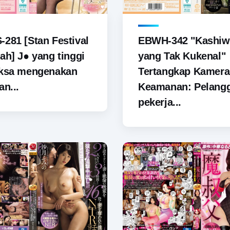
281 [Stan Festival
EBWH-342 "Kashiw
ah] J● yang tinggi
yang Tak Kukenal"
aksa mengenakan
Tertangkap Kamera
an...
Keamanan: Pelang
pekerja...