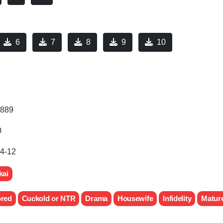
6
7
8
9
10
889
0
4-12
kai
red
Cuckold or NTR
Drama
Housewife
Infidelity
Matur