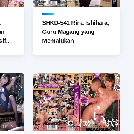
SHKD-541 Rina Ishihara,
:
Guru Magang yang
an
Memalukan
if...