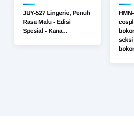
JUY-527 Lingerie, Penuh
HMN-
Rasa Malu - Edisi
cospl
Spesial - Kana...
boko
seks
bokon