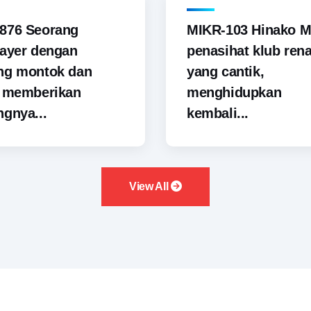
876 Seorang
MIKR-103 Hinako M
ayer dengan
penasihat klub ren
ng montok dan
yang cantik,
i memberikan
menghidupkan
gnya...
kembali...
View All