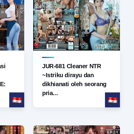
si
JUR-681 Cleaner NTR
~Istriku dirayu dan
E:
dikhianati oleh seorang
pria...