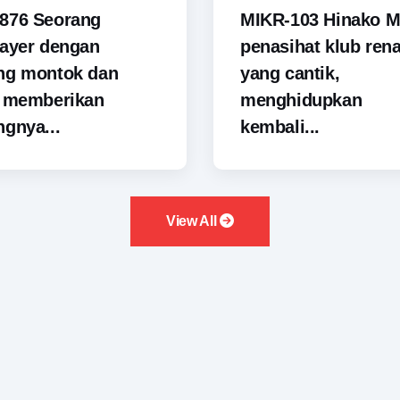
876 Seorang
MIKR-103 Hinako M
ayer dengan
penasihat klub ren
ng montok dan
yang cantik,
i memberikan
menghidupkan
gnya...
kembali...
View All