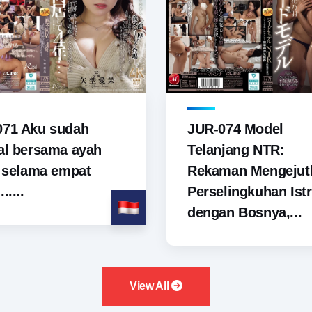
071 Aku sudah
JUR-074 Model
al bersama ayah
Telanjang NTR:
u selama empat
Rekaman Mengejut
.....
Perselingkuhan Istr
dengan Bosnya,...
View All