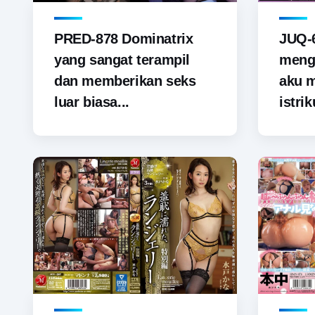
PRED-878 Dominatrix
JUQ-6
yang sangat terampil
menga
dan memberikan seks
aku 
luar biasa...
istrik