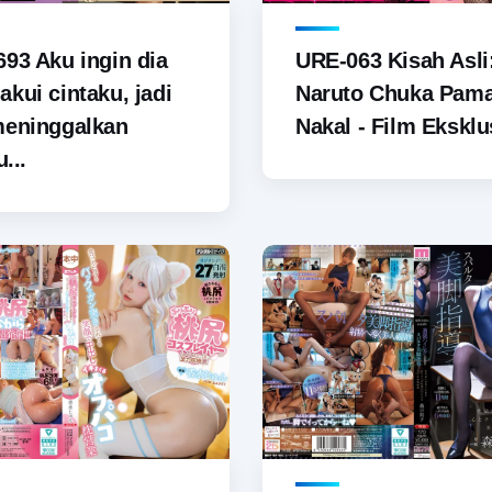
93 Aku ingin dia
URE-063 Kisah Asli
kui cintaku, jadi
Naruto Chuka Pam
meninggalkan
Nakal - Film Eksklus
u...