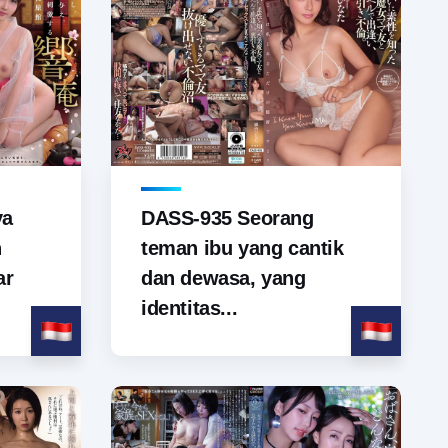
ya
DASS-935 Seorang
n
teman ibu yang cantik
ar
dan dewasa, yang
identitas...