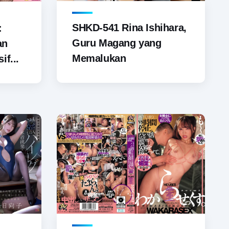
SHKD-541 Rina Ishihara,
:
Guru Magang yang
an
Memalukan
if...