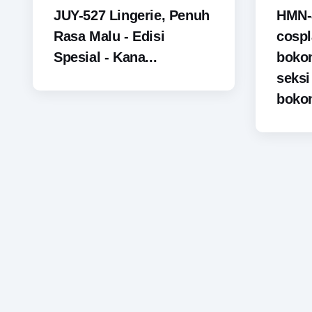
JUY-527 Lingerie, Penuh
HMN-
Rasa Malu - Edisi
cospl
Spesial - Kana...
boko
seks
bokon