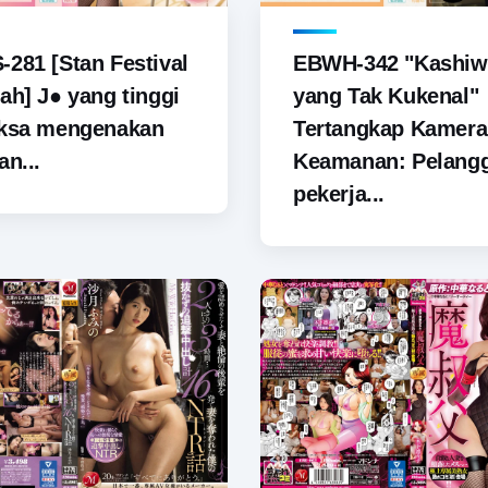
281 [Stan Festival
EBWH-342 "Kashiw
ah] J● yang tinggi
yang Tak Kukenal"
aksa mengenakan
Tertangkap Kamera
an...
Keamanan: Pelang
pekerja...