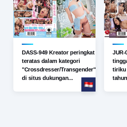
DASS-949 Kreator peringkat
JUR-
teratas dalam kategori
tingg
"Crossdresser/Transgender"
tirik
di situs dukungan...
tahun.